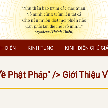
“Như thân bao trùm các giác quan,
Vô minh cũng trùm lên tất cả
Cho nên muốn diệt mọi phiền não
Cần phải tận diệt hết vô minh.”
Aryadeva (Thánh Thiên).
NH ĐIỂN
KINH TỤNG
KINH ĐIỂN CHÚ GIẢ
Về Phật Pháp" /> Giới Thiệu 