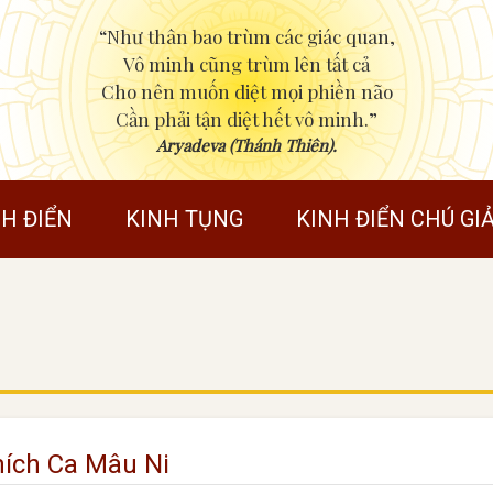
“Như thân bao trùm các giác quan,
Vô minh cũng trùm lên tất cả
Cho nên muốn diệt mọi phiền não
Cần phải tận diệt hết vô minh.”
Aryadeva (Thánh Thiên).
NH ĐIỂN
KINH TỤNG
KINH ĐIỂN CHÚ GIẢ
hích Ca Mâu Ni