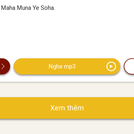
 Maha Muna Ye Soha.
Nghe mp3
Xem thêm