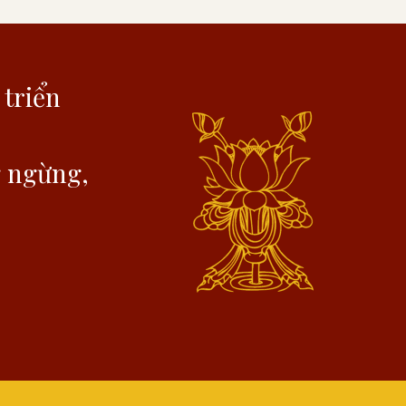
 triển
g ngừng,