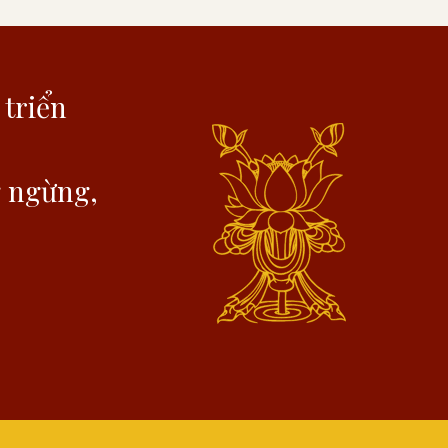
 triển
g ngừng,