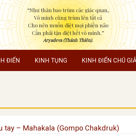
“Như thân bao trùm các giác quan,
Vô minh cũng trùm lên tất cả
Cho nên muốn diệt mọi phiền não
Cần phải tận diệt hết vô minh.”
Aryadeva (Thánh Thiên).
NH ĐIỂN
KINH TỤNG
KINH ĐIỂN CHÚ GIẢ
u tay – Mahakala (Gompo Chakdruk)